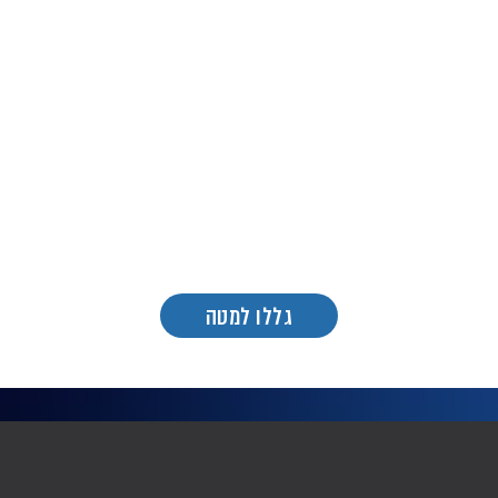
גללו למטה