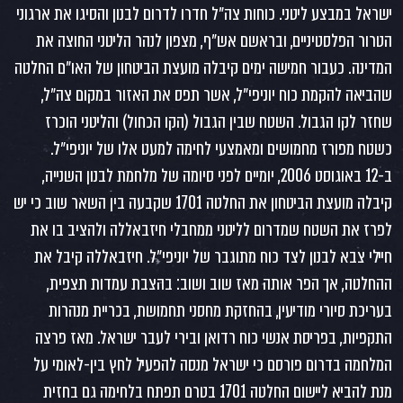
ישראל במבצע ליטני. כוחות צה״ל חדרו לדרום לבנון והסיגו את ארגוני
הטרור הפלסטיניים, ובראשם אש״ף, מצפון לנהר הליטני החוצה את
המדינה. כעבור חמישה ימים קיבלה מועצת הביטחון של האו״ם החלטה
שהביאה להקמת כוח יוניפי״ל, אשר תפס את האזור במקום צה״ל,
שחזר לקו הגבול. השטח שבין הגבול (הקו הכחול) והליטני הוכרז
כשטח מפורז מחמושים ומאמצעי לחימה למעט אלו של יוניפי״ל.
ב-12 באוגוסט 2006, יומיים לפני סיומה של מלחמת לבנון השנייה,
קיבלה מועצת הביטחון את החלטה 1701 שקבעה בין השאר שוב כי יש
לפרז את השטח שמדרום לליטני ממחבלי חיזבאללה ולהציב בו את
חיילי צבא לבנון לצד כוח מתוגבר של יוניפי״ל. חיזבאללה קיבל את
ההחלטה, אך הפר אותה מאז שוב ושוב: בהצבת עמדות תצפית,
בעריכת סיורי מודיעין, בהחזקת מחסני תחמושת, בכריית מנהרות
התקפיות, בפריסת אנשי כוח רדואן ובירי לעבר ישראל. מאז פרצה
המלחמה בדרום פורסם כי ישראל מנסה להפעיל לחץ בין-לאומי על
מנת להביא ליישום החלטה 1701 בטרם תפתח בלחימה גם בחזית