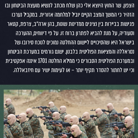
הצפון. שר החוץ היוצא אלי כהן שלח מכתב לנשיא מועצת הביטחון ובו
הזהיר כי המשך המצב הקיים יוביל למלחמה אזורית. במקביל נערכו
פגישות בביירות בין נציגים ממדינות שונות, בהן ארה״ב, צרפת, קטאר
וסעודיה, על מנת להביא לפתרון ברוח זו. על פי דיווחים, ההערכה
בישראל היא שהסיכויים ליישום ההחלטה נמוכים לנוכח סירובו של
נסראללה והמציאות הפוליטית בלבנון. ישנם גורמים במערכת הביטחון
ובמערכת הפוליטית הסבורים כי ממילא החלטה 1701 איננה אפקטיבית
וכי יש לחתור להסדר תקיף יותר – או לעימות ישיר עם חיזבאללה.