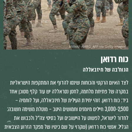
ANWAR AMRO_AFP via Getty Images
כוח רדואן
הנוח׳בה של חיזבאללה
לצד האיום הרקטי והכוחות שינסו להדוף את המתקפות הישראליות
במקרה של פתיחת מלחמה, לחסן נסראללה יש עוד קלף מסוכן אחד
ביד: כוח רדואן. זוהי יחידת העילית של חיזבאללה, ועל לוחמיה –
3,000-2,500 חיילים מיומנים וחמושים היטב – מוטלת משימה חשובה:
לחדור לישראל, לפשוט על היישובים ועל בסיסי צה״ל ולכבוש את
הגליל. אנשי כוח רדואן (שקרוי על שם כינויו של מפקד הזרוע הצבאית