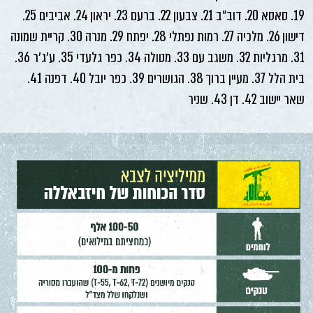
19. סאסא 20. דוב״ב 21. צבעון 22. ברעם 23. יראון 24. אביבים 25.
דישון 26. מלכיה 27. רמות נפתלי 28. יפתח 29. מנרה 30. קריית שמונה
31. מרגליות 32. משגב עם 33. מטולה 34. כפר גלעדי 35. ע׳ג׳ר 36.
בית הלל 37. מעיין ברוך 38. הגושרים 39. כפר יובל 40. דפנה 41.
שאר יישוב 42. דן 43. שניר