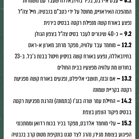
8.2 –
עבס א-דבס, בכיר בחיזבאללה שעבד עם משמרות
המהפכה האיראניים, מחוסל על ידי כטב"ם בנבטיה. חייל צה"ל
נפצע באורח קשה מנפילת רקטה בבסיס בירנית
9.2 –
כ-40 שיגורים לעבר בסיס צה"ל בצפון הגולן
12.2 –
מוחמד עבד עלוויה, מפקד מרחב מארון א-ראס
בחיזבאללה, נפצע באורח קשה בניסיון חיסול בבנת ג'בל. ב-23
בחודש מת עלוויה מפצעיו בבית החולים
13.2
–
אם ובנה, תושבי אליפלט, נפגעים באורח קשה מפגיעת
רקטה בקריית שמונה
14.2 –
החיילת עמר שרה בנג'ו (בתמונה) נהרגת מפגיעת רקטה
בבסיס פיקוד הצפון בצפת
15.2 –
עלי מוחמד אלדבס, מפקד בכיר בכוח רדואן וממתכנני
הפיגוע בצומת מגידו, נהרג לצד סגנו בתקיפת מטוס קרב בנבטיה