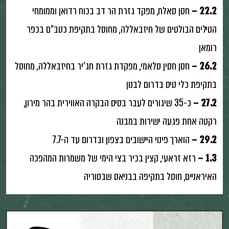
22.2 –
חסן סאלח, מפקד גזרת הר דב בכוח רדואן וממומחי
הטילים הבולטים של חיזבאללה, מחוסל בתקיפת כטב"ם בכפר
רומאן
26.2 –
חסן חסין סלאמי, מפקדת גזרת חג'יר בחיזבאללה, מחוסל
בתקיפת כלי טיס בדרום לבנון
27.2 –
כ-35 שיגורים לעבר בסיס הבקרה האווירית בהר מירון,
רקטה אחת פגעה ישירות במבנה
29.2 –
הוארך פינוי היישובים בצפון ובדרום עד ה-7.7
1.3 –
רזא זראעי, קצין בכיר בצי הימי של משמרות המהפכה
האיראניים, חוסל בתקיפה בבניאס שבסוריה