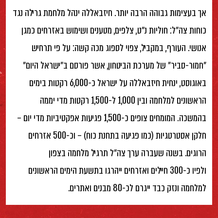
אך בעצימות גבוהה הרבה יותר. חיזבאללה ינהל מלחמת גרילה נגד
כוחות צה״ל: חוליות נ״ט, צלפים, מטענים ושימוש באזרחים כמגן
אנושי. העורף, במקביל, צפוי לספוג מכה קשה: על פי תרחיש
״חמור-סביר״ של מערכת הביטחון, אשר פורסם ב״ישראל היום״
באוגוסט, ינחית חיזבאללה על ישראל כ-6,000 רקטות בימים
הראשונים למלחמה ובין 1,000 ל-1,500 רקטות מדי יממה
בהמשכה. המומחים צופים כ-1,500 פגיעות אפקטיביות מדי יום –
חלקן אסטרטגיות (כמו פגיעה בתחנת כוח) – וכ-500 אזרחים
הרוגים. בשנה שעברה ערך צה״ל תרגיל מלחמה בצפון
ולפיו כ-300 חיילים ואזרחים ייהרגו בתשעת הימים הראשונים
למלחמה ונזק כבד ייגרם לכ-80 מבנים ואתרים.