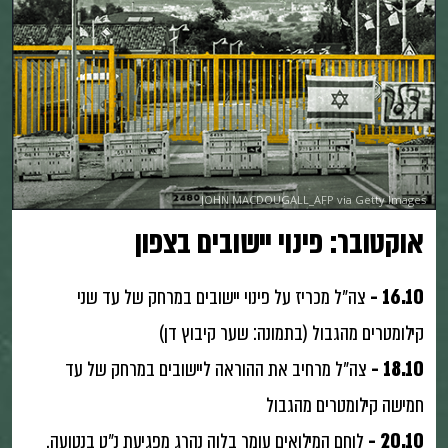
JOHN MACDOUGALL_AFP via Getty Images
אוקטובר: פינוי יישובים בצפון
16.10 -
צה״ל מכריז על פינוי יישובים במרחק של עד שני
קילומטרים מהגבול (בתמונה: שער קיבוץ דן)
18.10 -
צה״ל מרחיב את ההוראה ליישובים במרחק של עד
חמישה קילומטרים מהגבול
20.10 -
לוחם המילואים עומר בלוה נהרג מפגיעת נ״ט בנטועה.