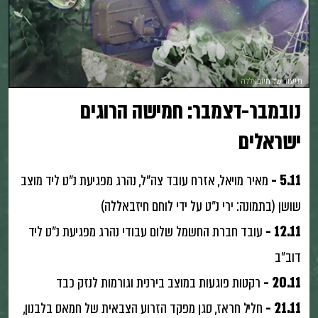
תיעוד של חיזבאללה
נובמבר-דצמבר: חמישה הרוגים
ישראלים
5.11 -
מאיר מויאל, אזרח עובד צה״ל, נהרג מפגיעת נ״ט ליד מוצב
שושן (בתמונה: ירי נ״ט על ידי לוחם חיזבאללה)
12.11 -
עובד חברת החשמל שלום עבודי נהרג מפגיעת נ״ט ליד
דוב״ב
20.11 -
רקטות פוגעות במוצב בירנית וגורמות לנזק כבד
21.11 -
חליל חראז, סגן מפקד הזרוע הצבאית של חמאס בלבנון,