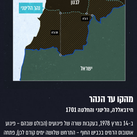
מהקו עד הנהר
חיזבאללה, הליטני והחלטה 1701
ב-14 במרץ 1978, בעקבות שורה של פיגועים (הבולט שבהם – פיגוע
אוטובוס הדמים בכביש החוף – התרחש שלושה ימים קודם לכן), פתחה