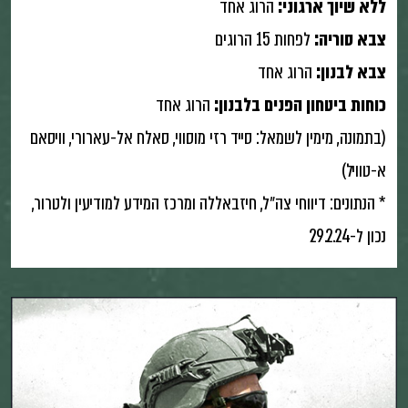
ללא שיוך ארגוני:
הרוג אחד
צבא סוריה:
לפחות 15 הרוגים
צבא לבנון:
הרוג אחד
כוחות ביטחון הפנים בלבנון:
הרוג אחד
(בתמונה, מימין לשמאל: סייד רזי מוסווי, סאלח אל-עארורי, וויסאם
א-טוויל)
* הנתונים: דיווחי צה״ל, חיזבאללה ומרכז המידע למודיעין ולטרור,
נכון ל-29.2.24