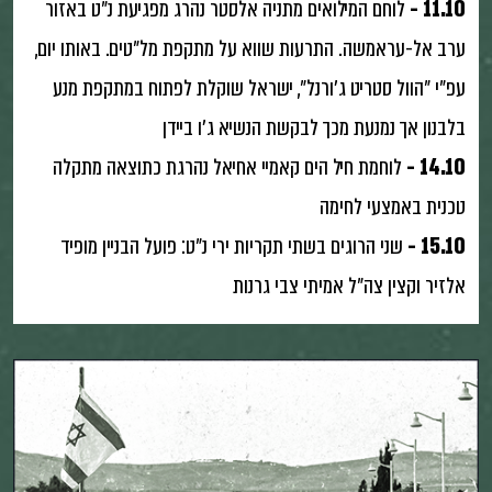
11.10 -
לוחם המילואים מתניה אלסטר נהרג מפגיעת נ״ט באזור
ערב אל-עראמשה. התרעות שווא על מתקפת מל״טים. באותו יום,
עפ״י ״הוול סטריט ג׳ורנל״, ישראל שוקלת לפתוח במתקפת מנע
בלבנון אך נמנעת מכך לבקשת הנשיא ג׳ו ביידן
14.10 -
לוחמת חיל הים קאמיי אחיאל נהרגת כתוצאה מתקלה
טכנית באמצעי לחימה
15.10 -
שני הרוגים בשתי תקריות ירי נ״ט: פועל הבניין מופיד
אלזיר וקצין צה״ל אמיתי צבי גרנות