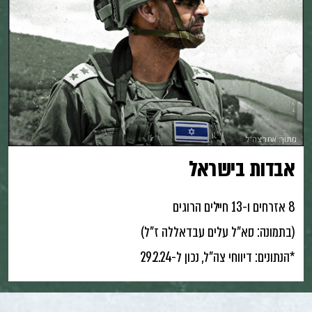
מתוך: אתר צה"ל
אבדות בישראל
8 אזרחים ו-13 חיילים הרוגים
(בתמונה: סא"ל עלים עבדאללה ז"ל)
*הנתונים: דיווחי צה"ל, נכון ל-29.2.24