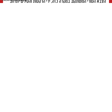
הצבא הסורי המשתקם. במקרה כזה, ירי הרקטות והטילים יתרחב
לסוריה ולעיראק.
MEHDI MARIZAD_AFP via Getty Images
מלחמת ישראל-איראן