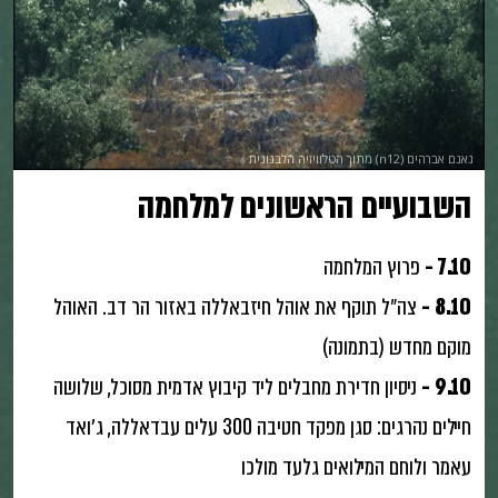
גאנם אברהים (n12) מתוך הטלוויזיה הלבנונית
השבועיים הראשונים למלחמה
7.10 -
פרוץ המלחמה
8.10 -
צה״ל תוקף את אוהל חיזבאללה באזור הר דב. האוהל
מוקם מחדש (בתמונה)
9.10 -
ניסיון חדירת מחבלים ליד קיבוץ אדמית מסוכל, שלושה
חיילים נהרגים: סגן מפקד חטיבה 300 עלים עבדאללה, ג׳ואד
עאמר ולוחם המילואים גלעד מולכו