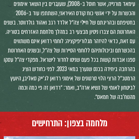
עימאד מורנייה, אשר חוסל ב-2008), שעוברים בין השאר אימונים
והכשרות על ידי אנשי כוח קודס האיראני, השתתפו עוד ב-2006
בחטיפתם ובהריגתם של חיילי צה״ל אלדד רגב ואהוד גולדווסר. בשנים
האחרונות הם צברו ניסיון מבצעי רב במהלך מלחמת האזרחים בסוריה.
עם זאת, כדאי להיזהר מגלוריפיקציה: לוחמי רדואן אינם משתווים
בהכשרתם וביכולותיהם ללוחמי הסיירות של צה״ל, ובשנים האחרונות
ספגו אבדות קשות בכל פעם שניסו לחדור לישראל. מפקדי צה״ל עסקו
בהרחבה ביחידה בכנס שנערך במאי 2023. לפני כחודש הציג
הרמטכ״ל הרצי הלוי סרטונים של אימוני רדואן לג׳ייק סאליבן, היועץ
לביטחון לאומי של נשיא ארה״ב, ואמר: ״רדואן זה פי כמה וכמה
מהנוח'בה של חמאס״.
מלחמה בצפון: התרחישים