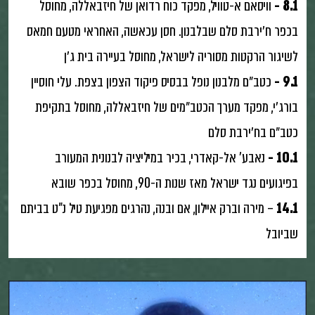
8.1 -
וויסאם א-טוויל, מפקד כוח רדואן של חיזבאללה, מחוסל
בכפר ח׳ירבת סלם שבלבנון. חסן עכאשה, האחראי מטעם חמאס
לשיגור הרקטות מסוריה לישראל, מחוסל בעיירה בית ג׳ן
9.1 -
כטב״ם מלבנון נופל בבסיס פיקוד הצפון בצפת. עלי חוסיין
בורג׳י, מפקד מערך הכטב״מים של חיזבאללה, מחוסל בתקיפת
כטב״ם בח׳ירבת סלם
10.1 -
נאבע' אל-קאדרי, בכיר במיליציה לבנונית המעורב
בפיגועים נגד ישראל מאז שנות ה-90, מחוסל בכפר שובא
14.1
– מירה וברק איילון, אם ובנה, נהרגים מפגיעת טיל נ"ט בביתם
שביובל