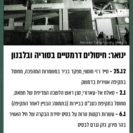
Marwan Tahtah Getty Images
ינואר: חיסולים דרמטיים בסוריה ובלבנון
25.12 -
סייד רזי מוסווי, מפקד בכיר במשמרות המהפכה, מחוסל
בתקיפה אווירית בדמשק
2.1 -
סאלח אל-עארורי, סגן ראש הלשכה המדינית של חמאס,
מחוסל בתקיפת כטב״ם בביירות (בתמונה: הבניין לאחר התקיפה)
6.1 -
עשרות רקטות נורות על בסיס יחידת הבקרה של חיל האוויר
בהר מירון. נזק נגרם לבסיס