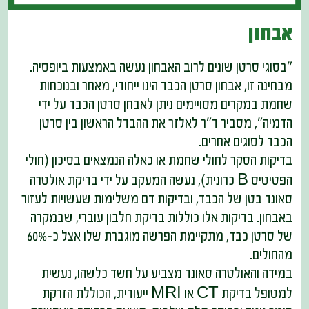
אבחון
"בסוגי סרטן שונים לרוב האבחון נעשה באמצעות ביופסיה.
מבחינה זו, אבחון סרטן הכבד הינו ייחודי, מאחר ובנוכחות
שחמת במקרים מסויימים ניתן לאבחן סרטן הכבד על ידי
הדמיה", מסביר ד"ר לאלזר את ההבדל הראשון בין סרטן
הכבד לסוגים אחרים.
בדיקות הסקר לחולי שחמת או כאלה הנמצאים בסיכון (חולי
הפטיטיס B כרונית), נעשה המעקב על ידי בדיקת אולטרה
סאונד בטן של הכבד, ובדיקות דם משלימות שעשויות לעזור
באבחון. בדיקות אלו כוללות בדיקת חלבון עוברי, שבמקרה
של סרטן כבד, מתקיימת הפרשה מוגברת שלו אצל כ-60%
מהחולים.
במידה והאולטרה סאונד מצביע על חשד כלשהו, נעשית
למטופל בדיקת CT או MRI ייעודית, הכוללת הזרקת