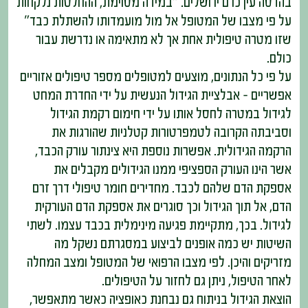
בהדסה עין כרם ירושלים. "במידה מסוימת, ההחלטות נלקחות
על פי מצבו של המטופל אל מול מועמדותו להשתלת כבד"
שזו מטרה טיפולית אחת אך לא מתאימה או נדרשת עבור
כולם.
על פי כל הנתונים, מוצעים למטופלים מספר טיפולים אזוריים
אפשריים – אבלציית הגידול הנעשית על ידי החדרת המחט
לגידול במטרה לחסל אותו על ידי חימום רקמת הגידול
וסביבתה הקרובה לטמפרטורות קטלניות שהורגות את
הרקמה הגידולית. אפשרות נוספת היא צינתור עורק הכבד,
אשר הינו העורק הספציפי ממנו הגידולים מקבלים את
אספקת הדם שלהם לכבד. מחדירים חומר טיפולי דרך זרם
הדם, אל תוך הגידול וכך סוגרים את אספקת הדם העורקית
לגידול. בכך, מתקיימת פגיעה מינימלית בכבד עצמו. לשתי
השיטות יש כמה אופנים לביצוע במסגרתם נשקל מה
מזריקים והיכן. לפי מצבו הרפואי של המטופל ומצב המחלה
לאחר הטיפול, ניתן גם לחזור על הטיפולים.
הוצאת הגידול בניתוח גם נבחנת כאופציה כאשר מתאפשר,