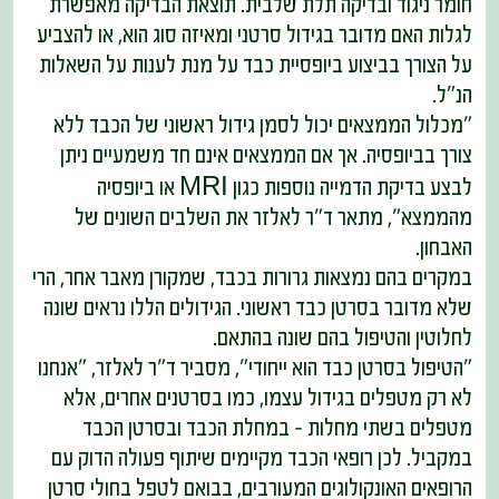
חומר ניגוד ובדיקה תלת שלבית. תוצאת הבדיקה מאפשרת
לגלות האם מדובר בגידול סרטני ומאיזה סוג הוא, או להצביע
על הצורך בביצוע ביופסיית כבד על מנת לענות על השאלות
הנ״ל.
"מכלול הממצאים יכול לסמן גידול ראשוני של הכבד ללא
צורך בביופסיה. אך אם הממצאים אינם חד משמעיים ניתן
לבצע בדיקת הדמייה נוספות כגון MRI או ביופסיה
מהממצא", מתאר ד"ר לאלזר את השלבים השונים של
האבחון.
במקרים בהם נמצאות גרורות בכבד, שמקורן מאבר אחר, הרי
שלא מדובר בסרטן כבד ראשוני. הגידולים הללו נראים שונה
לחלוטין והטיפול בהם שונה בהתאם.
"הטיפול בסרטן כבד הוא ייחודי", מסביר ד"ר לאלזר, "אנחנו
לא רק מטפלים בגידול עצמו, כמו בסרטנים אחרים, אלא
מטפלים בשתי מחלות - במחלת הכבד ובסרטן הכבד
במקביל. לכן רופאי הכבד מקיימים שיתוף פעולה הדוק עם
הרופאים האונקולוגים המעורבים, בבואם לטפל בחולי סרטן