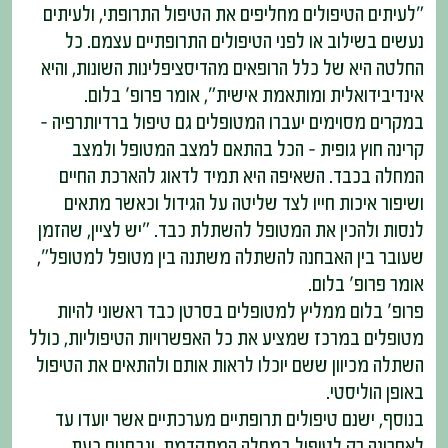
"לעיתים הטיפולים מחליפים את הטיפול התרופתי, ולעיתים
נעשים בשילוב או לפני הטיפולים התרופתיים עצמם. כל
החלטה היא של כלל הרופאים מהדיסציפלינות השונות, והיא
אינדיבידואלית ומותאמת אישית", אומר פרופ' בלום.
במקרים מסוימים יעברו המטופלים גם טיפול ברדיותרפיה –
קרינה חוץ גופית – הכל בהתאם למצב המטופל ולמצב
המחלה בכבד. השאיפה היא תמיד לדאוג להארכת החיים
ושיפור איכות חייו לצד שליטה על הגידול וכאשר מתאים
לנסות ולהכין את המטופל להשתלת כבד. "יש לציין, שהזמן
שעובר בין האבחנה להשתלה משתנה בין מטופל למטופל",
אומר פרופ' בלום.
פרופ' בלום ממליץ למטופלים בסרטן כבד ראשוני להיות
מטופלים במרכז שמציע את כל האפשרויות הטיפוליות, כולל
השתלה מכיוון ששם יוכלו לראות אותם ולהתאים את הטיפול
באופן הוליסטי.
בנוסף, ישנם טיפולים תרופתיים מערכתיים אשר יועדו עד
לאחרונה רק לטיפול במחלה המתקדמת, ונבחנים כעת