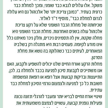
משקל. אלו עלולים לנבא כבד שומני, ומכך למחלת כבד
כרונית בעתיד. "כמובן צריכת יתר של אלכוהול גם היא עלולה
לגרום למחלת כבד", מוסיף ד"ר לאלזר.
שכיחותה של מחלת הכבד השומני שלא על רקע צריכת
אלכוהול עולה בשנים האחרונות. מחלת הכבד השומני היא
מחלה שקטה, אין לה תסמינים ניכרים, וחלק ניכר מאיתנו כלל
אינו מודע לקיומה. פעמים רבות היא מתגלה רק בשלביה
המאוחרים, לעיתים כבר כשהלוקה בה נושא את מחלת
הסרטן.
מחלות הרקע ואורח החיים שלנו יכולים להשפיע ולקבוע, האם
אנו משתייכים לקבוצת סיכון לפגיעה בכבד ולמחלה בו. לכן,
התייעצות ובדיקות קבועות אצל רופא או רופאת המשפחה
חשובות כל כך למניעה ולצמצום גורמי הסיכון למחלת כבד
עתידית.
שינויי אורח החיים לבריא יותר ומעבר להרגלי תזונה נכונה
ופעילות גופנית קבועה, עשויים לצמצם משמעותית את