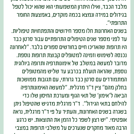
מלבד הכבד, ואילו היתרון המשמעותי הוא שהוא יכול לטפל
בגידולים במידה ונמצא בכמה מוקדים, באמצעות החומר
התרופתי".
בשנים האחרונות חלו מספר חידושים והתפתחויות טיפוליות.
עד לפני מספר שנים הטיפולים התרופתיים עבור סרטן כבד
היו תרופות שהאריכו חיים בחודשים ספורים בלבד. "לאחרונה
נכנסה לשימוש וזמינה למטופלים קבוצת תרופות נוספת.
מדובר למעשה במשלב של אימונותרפיה ותרופה ביולוגית
נוספת, שהראה תועלת בכרבע עד שליש מהמטופלים
המתמודדים עם סרטן כבד גרורתי, עם תגובות ממושכות
בחלק מהם" ציין ד"ר מרגלית. "למעשה האימונותרפיה
הביאה ל'אימון' של תאי הגוף ומערכת החיסון שלו כדי
להילחם בתאי הגידול". ד"ר מרגלית מדגיש שהטיפול ניתן
בשגרה בשנים האחרונות, והעתיד על פי ד"ר מרגלית, נראה
אופטימי. "יש רצון לשפר כל הזמן את התוצאות. יש כרגע
הרבה מאוד מחקרים שנערכים על משלבי תרופות במצבי