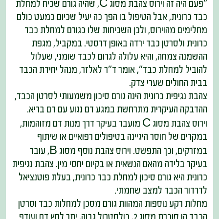
"פעם היה זה וירוס צהבת מסוג C, שהיה גורם שכיח למחלת
כבד כרונית, אבל הטיפול בו הפך כה יעיל שכיום כמעט כולם
מחלימים מהוירוס, ולכן השכיחות שלו כגורם למחלת כבד
כרונית ולסרטן כבד ירדה באופן דרסטי. במקביל, מגפת
ההשמנה צמחה, והיא עלולה לגרום לכבד שומני, שעלול
להוביל למחלת כבד", אומר ד"ר לאלזר, מנהל יחידת הכבד
בבית החולים שערי צדק.
צהבת נגיפית כרונית הינה גורם סיכון משמעותי לסרטן הכבד,
ההדבקה העיקרית מתרחשת במגע דם נגוע עם דם בריא.
וירוס צהבת מסוג C מועבר בעיקר דרך מנות דם מזוהמות,
במקרים של חוסר היגיינה בטיפולים רפואיים או שיתוף
במזרקים, וכך התפשט. וירוס צהבת נוסף מסוג B, עובר
בעיקר בלידה מהאם הנשאית או בקיום יחסי מין. צהבת נגיפית
כרונית היא גורם סיכון למחלת כבד כרונית, בעלת פוטנציאל
לדרדור הכבד למצב שחמתי.
מחלות רקע נוספות המהוות גורם מסכן למחלות כבד וסרטן
הכבד הן סוכרת מסוג 2, כולסטרול גבוה, יתר לחץ דם ועודף